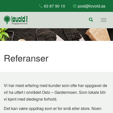
Skip
63 87 90 10
post@lovold.as
to
content
Togg
navig
Referanser
Vi har mest erfaring med kunder som ofte har oppgaver de
vil ha utført i området Oslo – Gardermoen. Som lokale blir
vi kjent med stedegne forhold.
Det kan være oppdrag som er for små eller store. Noen