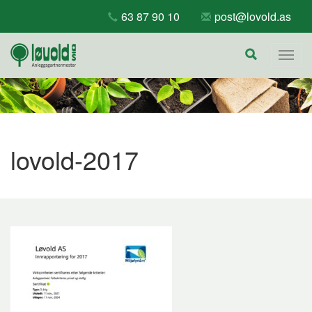
Skip
63 87 90 10
post@lovold.as
to
content
Togg
navig
lovold-2017