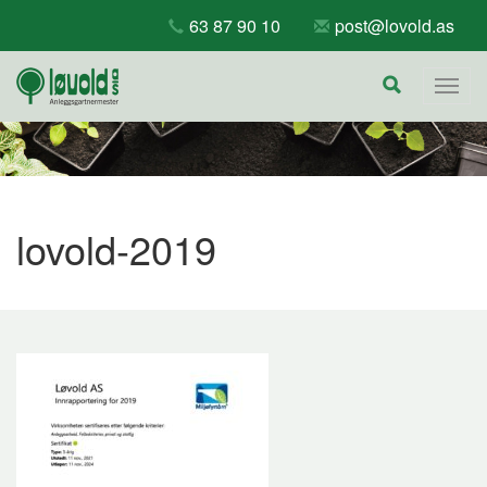
Skip
63 87 90 10
post@lovold.as
to
content
Togg
navig
lovold-2019